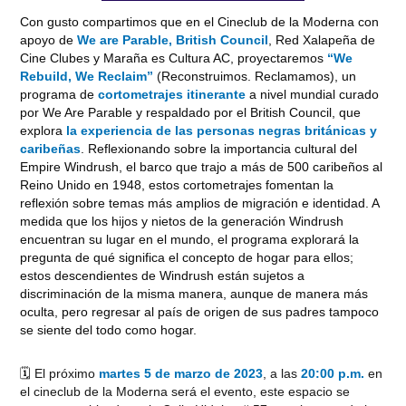
Con gusto compartimos que en el Cineclub de la Moderna con
apoyo de
We are Parable, British Council
, Red Xalapeña de
Cine Clubes y Maraña es Cultura AC, proyectaremos
“We
Rebuild, We Reclaim”
(
Reconstruimos. Reclamamos), un
programa de
cortometrajes itinerante
a nivel mundial curado
por We Are Parable y respaldado por el British Council, que
explora
la experiencia de las personas negras británicas y
caribeñas
. Reflexionando sobre la importancia cultural del
Empire Windrush, el barco que trajo a más de 500 caribeños al
Reino Unido en 1948, estos cortometrajes fomentan la
reflexión sobre temas más amplios de migración e identidad. A
medida que los hijos y nietos de la generación Windrush
encuentran su lugar en el mundo, el programa explorará la
pregunta de qué significa el concepto de hogar para ellos;
estos descendientes de Windrush están sujetos a
discriminación de la misma manera, aunque de manera más
oculta, pero regresar al país de origen de sus padres tampoco
se siente del todo como hogar.
🗓 El próximo
martes 5 de marzo de 2023
, a las
20:00 p.m.
en
el cineclub de la Moderna será el evento, este espacio se