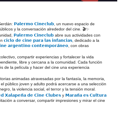
 Serdán:
𝗣𝗮𝗹𝗲𝗿𝗺𝗼 𝗖𝗶𝗻𝗲𝗰𝗹𝘂𝗯
, un nuevo espacio de
úblicos y la conversación alrededor del cine. 🎬✨
munidad,
𝗣𝗮𝗹𝗲𝗿𝗺𝗼 𝗖𝗶𝗻𝗲𝗰𝗹𝘂𝗯
abre sus actividades con
un
𝗰𝗶𝗰𝗹𝗼 𝗱𝗲 𝗰𝗶𝗻𝗲 𝗽𝗮𝗿𝗮 𝗹𝗮𝘀 𝗶𝗻𝗳𝗮𝗻𝗰𝗶𝗮𝘀
, dedicado a la
𝗶𝗻𝗲 𝗮𝗿𝗴𝗲𝗻𝘁𝗶𝗻𝗼 𝗰𝗼𝗻𝘁𝗲𝗺𝗽𝗼𝗿𝗮́𝗻𝗲𝗼
, con obras
ectivo, compartir experiencias y fortalecer la vida
pendiente, libre y cercana a la comunidad. Cada función
s de la película y hacer del cine una experiencia
istorias animadas atravesadas por la fantasía, la memoria,
s, el público joven y adulto podrá acercarse a una selección
ro, la violencia social, el terror y la tensión moral.
𝗱 𝗫𝗮𝗹𝗮𝗽𝗲𝗻̃𝗮 𝗱𝗲 𝗖𝗶𝗻𝗲 𝗖𝗹𝘂𝗯𝗲𝘀
y
𝗠𝗮𝗿𝗮𝗻̃𝗮 𝗲𝘀 𝗖𝘂𝗹𝘁𝘂𝗿𝗮
itación a conversar, compartir impresiones y mirar el cine