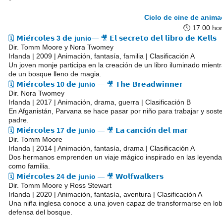
Ciclo de cine de anima
🕔 17:00 ho
🗓️ 𝗠𝗶𝗲́𝗿𝗰𝗼𝗹𝗲𝘀
3 𝗱𝗲 junio
— 🎥 𝗘𝗹 𝘀𝗲𝗰𝗿𝗲𝘁𝗼 𝗱𝗲𝗹 𝗹𝗶𝗯𝗿𝗼 𝗱𝗲 𝗞𝗲𝗹𝗹𝘀
Dir. Tomm Moore y Nora Twomey
Irlanda | 2009 | Animación, fantasía, familia | Clasificación A
Un joven monje participa en la creación de un libro iluminado mient
de un bosque lleno de magia.
🗓️ 𝗠𝗶𝗲́𝗿𝗰𝗼𝗹𝗲𝘀
10 𝗱𝗲 junio
— 🎥 𝗧𝗵𝗲 𝗕𝗿𝗲𝗮𝗱𝘄𝗶𝗻𝗻𝗲𝗿
Dir. Nora Twomey
Irlanda | 2017 | Animación, drama, guerra | Clasificación B
En Afganistán, Parvana se hace pasar por niño para trabajar y sost
padre.
🗓️ 𝗠𝗶𝗲́𝗿𝗰𝗼𝗹𝗲𝘀
17 𝗱𝗲 junio
— 🎥 𝗟𝗮 𝗰𝗮𝗻𝗰𝗶𝗼́𝗻 𝗱𝗲𝗹 𝗺𝗮𝗿
Dir. Tomm Moore
Irlanda | 2014 | Animación, fantasía, drama | Clasificación A
Dos hermanos emprenden un viaje mágico inspirado en las leyendas 
como familia.
🗓️ 𝗠𝗶𝗲́𝗿𝗰𝗼𝗹𝗲𝘀
24 𝗱𝗲 junio
— 🎥 𝗪𝗼𝗹𝗳𝘄𝗮𝗹𝗸𝗲𝗿𝘀
Dir. Tomm Moore y Ross Stewart
Irlanda | 2020 | Animación, fantasía, aventura | Clasificación A
Una niña inglesa conoce a una joven capaz de transformarse en lobo 
defensa del bosque.