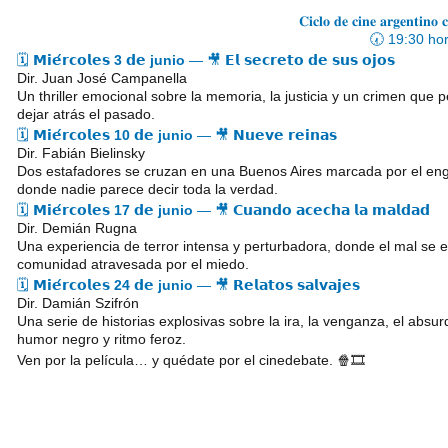
𝐂𝐢𝐜𝐥𝐨 𝐝𝐞 𝐜𝐢𝐧𝐞 𝐚𝐫𝐠𝐞𝐧𝐭𝐢𝐧𝐨 
🕢 19:30 ho
🗓️ 𝗠𝗶𝗲́𝗿𝗰𝗼𝗹𝗲𝘀
3 𝗱𝗲 junio
— 🎥 𝗘𝗹 𝘀𝗲𝗰𝗿𝗲𝘁𝗼 𝗱𝗲 𝘀𝘂𝘀 𝗼𝗷𝗼𝘀
Dir. Juan José Campanella
Un thriller emocional sobre la memoria, la justicia y un crimen que
dejar atrás el pasado.
🗓️ 𝗠𝗶𝗲́𝗿𝗰𝗼𝗹𝗲𝘀
10 𝗱𝗲 junio
— 🎥 𝗡𝘂𝗲𝘃𝗲 𝗿𝗲𝗶𝗻𝗮𝘀
Dir. Fabián Bielinsky
Dos estafadores se cruzan en una Buenos Aires marcada por el enga
donde nadie parece decir toda la verdad.
🗓️ 𝗠𝗶𝗲́𝗿𝗰𝗼𝗹𝗲𝘀
17 𝗱𝗲 junio
— 🎥 𝗖𝘂𝗮𝗻𝗱𝗼 𝗮𝗰𝗲𝗰𝗵𝗮 𝗹𝗮 𝗺𝗮𝗹𝗱𝗮𝗱
Dir. Demián Rugna
Una experiencia de terror intensa y perturbadora, donde el mal se
comunidad atravesada por el miedo.
🗓️ 𝗠𝗶𝗲́𝗿𝗰𝗼𝗹𝗲𝘀
24 𝗱𝗲 junio
— 🎥 𝗥𝗲𝗹𝗮𝘁𝗼𝘀 𝘀𝗮𝗹𝘃𝗮𝗷𝗲𝘀
Dir. Damián Szifrón
Una serie de historias explosivas sobre la ira, la venganza, el absur
humor negro y ritmo feroz.
Ven por la película… y quédate por el cinedebate. 🍿🎞️