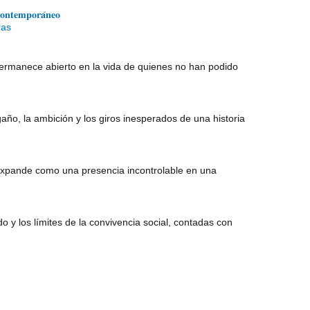
𝐜𝐨𝐧𝐭𝐞𝐦𝐩𝐨𝐫𝐚́𝐧𝐞𝐨
ras
 permanece abierto en la vida de quienes no han podido
ño, la ambición y los giros inesperados de una historia
 expande como una presencia incontrolable en una
do y los límites de la convivencia social, contadas con