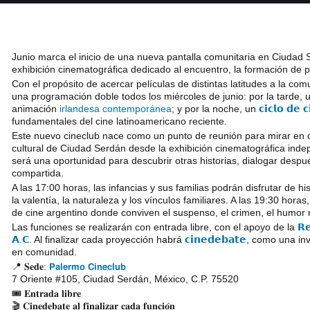
Junio marca el inicio de una nueva pantalla comunitaria en Ciudad
exhibición cinematográfica dedicado al encuentro, la formación de p
Con el propósito de acercar películas de distintas latitudes a la co
una programación doble todos los miércoles de junio: por la tarde, 
animación
irlandesa contemporánea
; y por la noche, un
𝗰𝗶𝗰𝗹𝗼 𝗱𝗲 
fundamentales del cine latinoamericano reciente.
Este nuevo cineclub nace como un punto de reunión para mirar en col
cultural de Ciudad Serdán desde la exhibición cinematográfica inde
será una oportunidad para descubrir otras historias, dialogar despué
compartida.
A las 17:00 horas, las infancias y sus familias podrán disfrutar de h
la valentía, la naturaleza y los vínculos familiares. A las 19:30 hora
de cine argentino donde conviven el suspenso, el crimen, el humor neg
Las funciones se realizarán con entrada libre, con el apoyo de la
𝗥𝗲
𝗔.𝗖.
Al finalizar cada proyección habrá
𝗰𝗶𝗻𝗲𝗱𝗲𝗯𝗮𝘁𝗲
, como una inv
en comunidad.
📍 𝐒𝐞𝐝𝐞:
𝗣𝗮𝗹𝗲𝗿𝗺𝗼 𝗖𝗶𝗻𝗲𝗰𝗹𝘂𝗯
7 Oriente #105, Ciudad Serdán, México, C.P. 75520
🎟️ 𝐄𝐧𝐭𝐫𝐚𝐝𝐚 𝐥𝐢𝐛𝐫𝐞
🎬 𝐂𝐢𝐧𝐞𝐝𝐞𝐛𝐚𝐭𝐞 𝐚𝐥 𝐟𝐢𝐧𝐚𝐥𝐢𝐳𝐚𝐫 𝐜𝐚𝐝𝐚 𝐟𝐮𝐧𝐜𝐢𝐨́𝐧