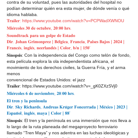
contra de su voluntad, pues las autoridades del hospital no
podían determinar quién era esta mujer, de dónde venía o qué
idioma hablaba.
𝐓𝐫𝐚𝐢𝐥𝐞𝐫: https://www.youtube.com/watch?v=PCPWadXWNOU
𝐌𝐢𝐞́𝐫𝐜𝐨𝐥𝐞𝐬 𝟑𝟎 𝐝𝐞 𝐨𝐜𝐭𝐮𝐛𝐫𝐞, 𝟐𝟎:𝟎𝟎 𝐡𝐫𝐬.
𝐒𝐨𝐮𝐧𝐝𝐭𝐫𝐚𝐜𝐤 𝐩𝐚𝐫𝐚 𝐮𝐧 𝐠𝐨𝐥𝐩𝐞 𝐝𝐞 𝐄𝐬𝐭𝐚𝐝𝐨
𝐃𝐢𝐫. 𝐉𝐨𝐡𝐚𝐧 𝐆𝐫𝐢𝐦𝐨𝐧𝐩𝐫𝐞𝐳 | 𝐁𝐞́𝐥𝐠𝐢𝐜𝐚, 𝐅𝐫𝐚𝐧𝐜𝐢𝐚, 𝐏𝐚𝐢́𝐬𝐞𝐬 𝐁𝐚𝐣𝐨𝐬 | 𝟐𝟎𝟐𝟒 |
𝐅𝐫𝐚𝐧𝐜𝐞́𝐬, 𝐢𝐧𝐠𝐥𝐞́𝐬, 𝐧𝐞𝐞𝐫𝐥𝐚𝐧𝐝𝐞́𝐬 | 𝐂𝐨𝐥𝐨𝐫, 𝐛/𝐧 | 𝟏𝟓𝟎’
𝐒𝐢𝐧𝐨𝐩𝐬𝐢𝐬: Con la independencia del Congo como telón de fondo,
esta película explora la ola independentista africana, el
movimiento de los derechos civiles, la Guerra Fría, y el arma
menos
convencional de Estados Unidos: el jazz
𝐓𝐫𝐚𝐢𝐥𝐞𝐫: https://www.youtube.com/watch?v=_gK0ZXzSVj0
𝐌𝐢𝐞́𝐫𝐜𝐨𝐥𝐞𝐬 𝟔 𝐝𝐞 𝐧𝐨𝐯𝐢𝐞𝐦𝐛𝐫𝐞, 𝟐𝟎:𝟎𝟎 𝐡𝐫𝐬.
𝐄𝐥 𝐭𝐫𝐞𝐧 𝐲 𝐥𝐚 𝐩𝐞𝐧𝐢́𝐧𝐬𝐮𝐥𝐚
𝐃𝐢𝐫. 𝐒𝐤𝐲 𝐑𝐢𝐜𝐡𝐚𝐫𝐝𝐬, 𝐀𝐧𝐝𝐫𝐞𝐚𝐬 𝐊𝐫𝐮̈𝐠𝐞𝐫 𝐅𝐨𝐧𝐜𝐞𝐫𝐫𝐚𝐝𝐚 | 𝐌𝐞́𝐱𝐢𝐜𝐨 | 𝟐𝟎𝟐𝟑 |
𝐄𝐬𝐩𝐚𝐧̃𝐨𝐥, 𝐢𝐧𝐠𝐥𝐞́𝐬, 𝐦𝐚𝐲𝐚 | 𝐂𝐨𝐥𝐨𝐫 | 𝟖𝟖’
𝐒𝐢𝐧𝐨𝐩𝐬𝐢𝐬: El tren y la península es una inmersión que nos lleva a
lo largo de la ruta planeada del megaproyecto ferroviario
llamado “Tren Maya” y nos adentra en las luchas ideológicas y