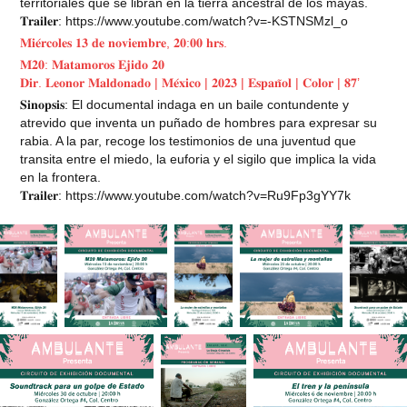
territoriales que se libran en la tierra ancestral de los mayas.
𝐓𝐫𝐚𝐢𝐥𝐞𝐫: https://www.youtube.com/watch?v=-KSTNSMzl_o
𝐌𝐢𝐞́𝐫𝐜𝐨𝐥𝐞𝐬 𝟏𝟑 𝐝𝐞 𝐧𝐨𝐯𝐢𝐞𝐦𝐛𝐫𝐞, 𝟐𝟎:𝟎𝟎 𝐡𝐫𝐬.
𝐌𝟐𝟎: 𝐌𝐚𝐭𝐚𝐦𝐨𝐫𝐨𝐬 𝐄𝐣𝐢𝐝𝐨 𝟐𝟎
𝐃𝐢𝐫. 𝐋𝐞𝐨𝐧𝐨𝐫 𝐌𝐚𝐥𝐝𝐨𝐧𝐚𝐝𝐨 | 𝐌𝐞́𝐱𝐢𝐜𝐨 | 𝟐𝟎𝟐𝟑 | 𝐄𝐬𝐩𝐚𝐧̃𝐨𝐥 | 𝐂𝐨𝐥𝐨𝐫 | 𝟖𝟕’
𝐒𝐢𝐧𝐨𝐩𝐬𝐢𝐬: El documental indaga en un baile contundente y
atrevido que inventa un puñado de hombres para expresar su
rabia. A la par, recoge los testimonios de una juventud que
transita entre el miedo, la euforia y el sigilo que implica la vida
en la frontera.
𝐓𝐫𝐚𝐢𝐥𝐞𝐫: https://www.youtube.com/watch?v=Ru9Fp3gYY7k