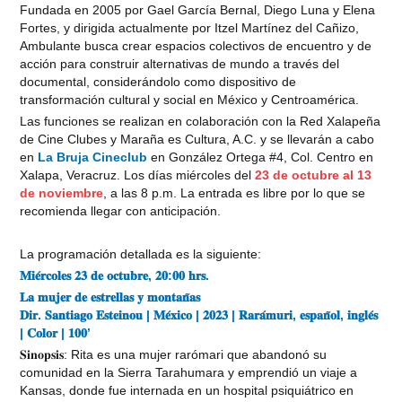
Fundada en 2005 por Gael García Bernal, Diego Luna y Elena
Fortes, y dirigida actualmente por Itzel Martínez del Cañizo,
Ambulante busca crear espacios colectivos de encuentro y de
acción para construir alternativas de mundo a través del
documental, considerándolo como dispositivo de
transformación cultural y social en México y Centroamérica.
Las funciones se realizan en colaboración con la Red Xalapeña
de Cine Clubes y Maraña es Cultura, A.C. y se llevarán a cabo
en
La Bruja Cineclub
en González Ortega #4, Col. Centro en
Xalapa, Veracruz. Los días miércoles del
23 de octubre al 13
de noviembre
, a las 8 p.m. La entrada es libre por lo que se
recomienda llegar con anticipación.
La programación detallada es la siguiente:
𝐌𝐢𝐞́𝐫𝐜𝐨𝐥𝐞𝐬 𝟐𝟑 𝐝𝐞 𝐨𝐜𝐭𝐮𝐛𝐫𝐞, 𝟐𝟎:𝟎𝟎 𝐡𝐫𝐬.
𝐋𝐚 𝐦𝐮𝐣𝐞𝐫 𝐝𝐞 𝐞𝐬𝐭𝐫𝐞𝐥𝐥𝐚𝐬 𝐲 𝐦𝐨𝐧𝐭𝐚𝐧̃𝐚𝐬
𝐃𝐢𝐫. 𝐒𝐚𝐧𝐭𝐢𝐚𝐠𝐨 𝐄𝐬𝐭𝐞𝐢𝐧𝐨𝐮 | 𝐌𝐞́𝐱𝐢𝐜𝐨 | 𝟐𝟎𝟐𝟑 | 𝐑𝐚𝐫𝐚́𝐦𝐮𝐫𝐢, 𝐞𝐬𝐩𝐚𝐧̃𝐨𝐥, 𝐢𝐧𝐠𝐥𝐞́𝐬
| 𝐂𝐨𝐥𝐨𝐫 | 𝟏𝟎𝟎’
𝐒𝐢𝐧𝐨𝐩𝐬𝐢𝐬: Rita es una mujer rarómari que abandonó su
comunidad en la Sierra Tarahumara y emprendió un viaje a
Kansas, donde fue internada en un hospital psiquiátrico en